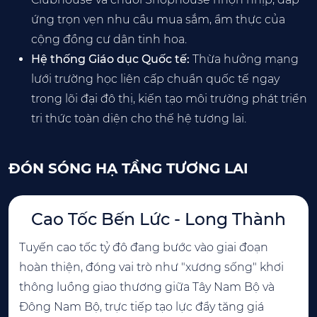
ứng trọn vẹn nhu cầu mua sắm, ẩm thực của
cộng đồng cư dân tinh hoa.
Hệ thống Giáo dục Quốc tế:
Thừa hưởng mạng
lưới trường học liên cấp chuẩn quốc tế ngay
trong lõi đại đô thị, kiến tạo môi trường phát triển
tri thức toàn diện cho thế hệ tương lai.
ĐÓN SÓNG HẠ TẦNG TƯƠNG LAI
Cao Tốc Bến Lức - Long Thành
Tuyến cao tốc tỷ đô đang bước vào giai đoạn
hoàn thiện, đóng vai trò như "xương sống" khơi
thông luồng giao thương giữa Tây Nam Bộ và
Đông Nam Bộ, trực tiếp tạo lực đẩy tăng giá