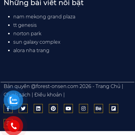
Những bài viết nổi bật
nam mekong grand plaza
tt genesis
norton park
sun galaxy complex
alora nha trang
Bản quyền @
forest-onsen.com
2026 -
Trang Chủ
|
Chính sách
|
Điều khoản
|