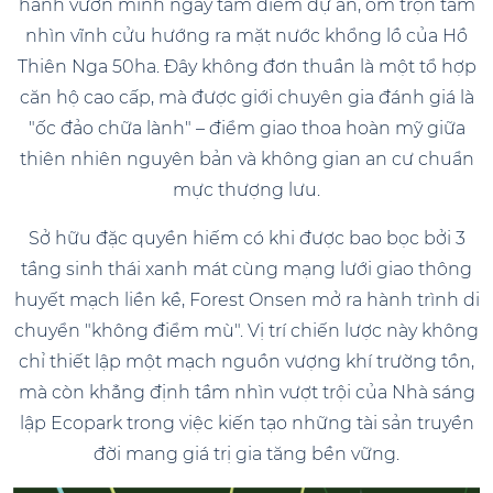
hãnh vươn mình ngay tâm điểm dự án, ôm trọn tầm
nhìn vĩnh cửu hướng ra mặt nước khổng lồ của Hồ
Thiên Nga 50ha. Đây không đơn thuần là một tổ hợp
căn hộ cao cấp, mà được giới chuyên gia đánh giá là
"ốc đảo chữa lành" – điểm giao thoa hoàn mỹ giữa
thiên nhiên nguyên bản và không gian an cư chuẩn
mực thượng lưu.
Sở hữu đặc quyền hiếm có khi được bao bọc bởi 3
tầng sinh thái xanh mát cùng mạng lưới giao thông
huyết mạch liền kề, Forest Onsen mở ra hành trình di
chuyển "không điểm mù". Vị trí chiến lược này không
chỉ thiết lập một mạch nguồn vượng khí trường tồn,
mà còn khẳng định tầm nhìn vượt trội của Nhà sáng
lập Ecopark trong việc kiến tạo những tài sản truyền
đời mang giá trị gia tăng bền vững.