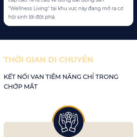
"Wellness Living" tại khu vực này đang mở ra cơ
hội sinh lời đột phá.
THỜI GIAN DI CHUYỂN
KẾT NỐI VẠN TIỀM NĂNG CHỈ TRONG
CHỚP MẮT