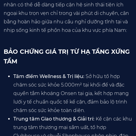
nhân có thể dễ dàng tiếp cận hệ sinh thái tiện ích
ngoại khu trọn vẹn chỉ trong vài phút di chuyển, cân
bằng hoàn hảo giữa nhu cầu nghỉ dưỡng tĩnh tại và
nhịp sống kinh tế phồn hoa của khu vực phía Nam:
BẢO CHỨNG GIÁ TRỊ TỪ HẠ TẦNG XỨNG
TẦM
Tâm điểm Wellness & Trị liệu:
Sở hữu tổ hợp
chăm sóc sức khỏe 5.000m² tại khối đế và đặc
quyền tắm khoáng Onsen tại gia, kết hợp mạng
lưới y tế chuẩn quốc tế kế cận, đảm bảo lộ trình
chăm sóc sức khỏe toàn diện.
Trung tâm Giao thương & Giải trí:
Kề cận các khu
trung tâm thương mại sầm uất, tổ hợp
Clubhouse và chuỗi Shophouse nhộn nhịp, đáp